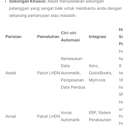
Sokongan Khusus:
Assist menyediakan sokongan
pelanggan yang sangat baik untuk membantu anda dengan
sebarang pertanyaan atau masalah.
Harg
Ciri-ciri
Perisian
Pematuhan
Integrasi
Sasa
Automasi
Pen
Perc
Kemasukan
hala
Data
Xero,
8 (5
Assist
Patuh LHDN
Automatik,
QuickBooks,
hala
Pengesanan
MyInvois
16 (
Data Pendua
hala
SME
Hubu
untu
Invois
ERP, Sistem
Axrail
Patuh LHDN
Peru
Automatik
Perakaunan
Pern