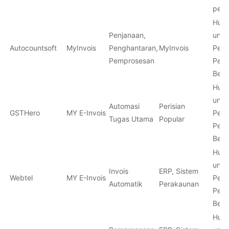
pern
Hubu
Penjanaan,
untu
Autocountsoft
MyInvois
Penghantaran,
MyInvois
Peru
Pemprosesan
Pern
Besa
Hubu
untu
Automasi
Perisian
GSTHero
MY E-Invois
Peru
Tugas Utama
Popular
Pern
Besa
Hubu
untu
Invois
ERP, Sistem
Webtel
MY E-Invois
Peru
Automatik
Perakaunan
Pern
Besa
Hubu