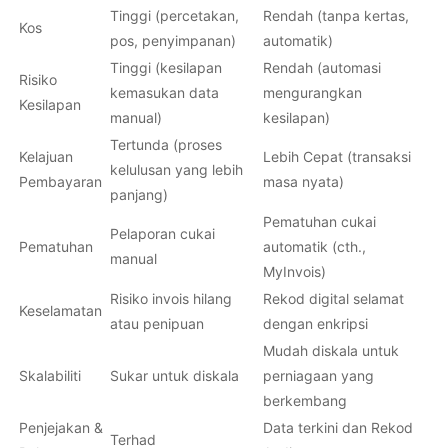
Tinggi (percetakan,
Rendah (tanpa kertas,
Kos
pos, penyimpanan)
automatik)
Tinggi (kesilapan
Rendah (automasi
Risiko
kemasukan data
mengurangkan
Kesilapan
manual)
kesilapan)
Tertunda (proses
Kelajuan
Lebih Cepat (transaksi
kelulusan yang lebih
Pembayaran
masa nyata)
panjang)
Pematuhan cukai
Pelaporan cukai
Pematuhan
automatik (cth.,
manual
MyInvois)
Risiko invois hilang
Rekod digital selamat
Keselamatan
atau penipuan
dengan enkripsi
Mudah diskala untuk
Skalabiliti
Sukar untuk diskala
perniagaan yang
berkembang
Penjejakan &
Data terkini dan Rekod
Terhad