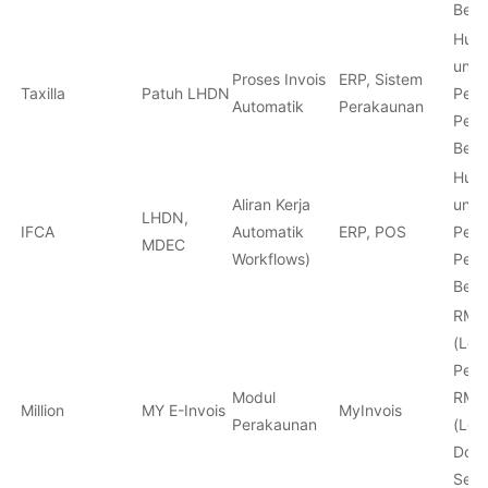
Besa
Hubu
untu
Proses Invois
ERP, Sistem
Taxilla
Patuh LHDN
Peru
Automatik
Perakaunan
Pern
Besa
Hubu
Aliran Kerja
untu
LHDN,
IFCA
Automatik
ERP, POS
Peru
MDEC
Workflows)
Pern
Besa
RM 1
(Les
Peng
Modul
RM 1
Million
MY E-Invois
MyInvois
Perakaunan
(Les
Dong
Semu