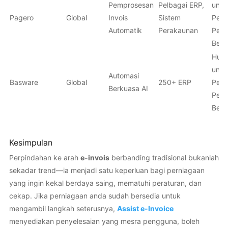
Pemprosesan
Pelbagai ERP,
untu
Pagero
Global
Invois
Sistem
Peru
Automatik
Perakaunan
Pern
Besa
Hubu
untu
Automasi
Basware
Global
250+ ERP
Peru
Berkuasa AI
Pern
Besa
Kesimpulan
Perpindahan ke arah
e-invois
berbanding tradisional bukanlah
sekadar trend—ia menjadi satu keperluan bagi perniagaan
yang ingin kekal berdaya saing, mematuhi peraturan, dan
cekap. Jika perniagaan anda sudah bersedia untuk
mengambil langkah seterusnya,
Assist e-Invoice
menyediakan penyelesaian yang mesra pengguna, boleh