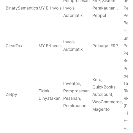
Pemprosesan
ERP, Sistem
untu
BinarySemantics
MY E-Invois
Invois
Perakaunan ,
Peru
Automatik
Peppol
Pern
Besa
Hubu
untu
Invois
ClearTax
MY E-Invois
Pelbagai ERP
Peru
Automatik
Pern
Besa
Perc
pesa
Xero,
Inventori,
150 
QuickBooks,
Tidak
Pemprosesan
RM 3
Zetpy
Autocount,
Dinyatakan
Pesanan,
RM 
WooCommerce,
Perakaunan
(Per
Magento
– Pe
E-d
Hubu