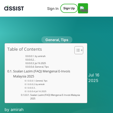
Sign In
Sign Up
General
,
Tips
Table of Contents
by amirah
.
Jul 16 2025
General, Tips
Soalan Lazim (FAQ) Mengenai E-Invois
Jul 16
Malaysia 2025
.
2025
General, Tips
by amirah
.
Jul 16 2025
Soalan Lazim (FAQ) Mengenai E-Invois Malaysia
2025
by amirah