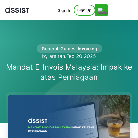
Sign In
Sign Up
General
,
Guides
,
Invoicing
by amirah
.
Feb 20 2025
Mandat E-Invois Malaysia: Impak ke
atas Perniagaan