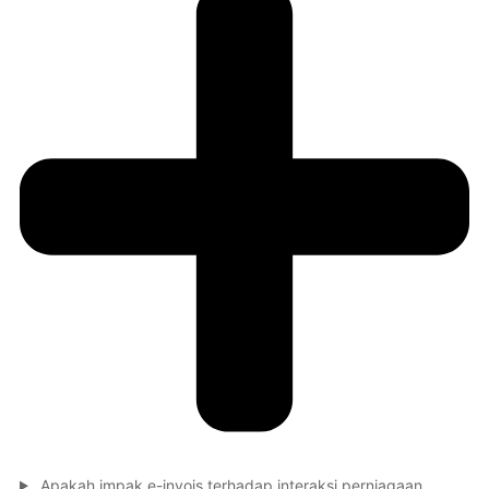
Apakah impak e-invois terhadap interaksi perniagaan